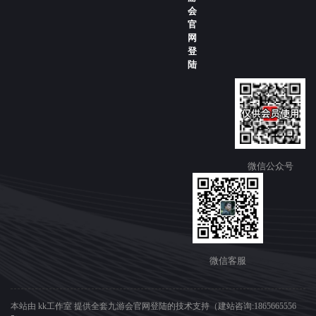
会
官
网
登
陆
微信公众号
微信客服
本站由 kk工作室 提供全套九游会官网登陆的技术支持（建站咨询:1865665556