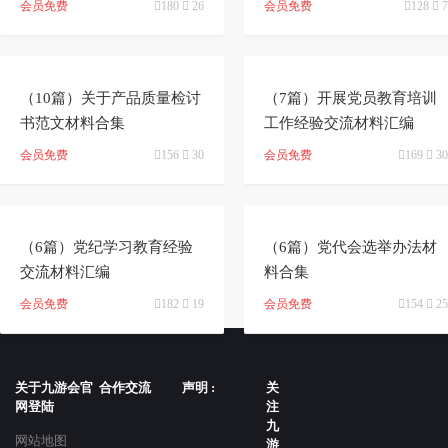
会员免费

180

26
会员免费

128

7


（10篇）关于产品质量检讨
（7篇）开展党员教育培训
书范文材料合集
工作经验交流材料汇编
会员免费

156

30
会员免费

169

30


（6篇）党纪学习教育经验
（6篇）党代会选举办法材
交流材料汇编
料合集
会员免费

182

19
会员免费

154

25
关于九游会官
合作交流
声明 :
关
网登陆
注
九
网站地图
游