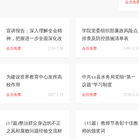
政协事
ai
能
写
测
陆
会员免


加
智
审
作
宣讲报告：深入理解全会精
学院党委组织部廉政风险点
入
能
神，把握进一步全面深化改
校
排查及防控措施清单表
神
革任务部署、落实各项改革
会员免费

110

88
会员免费

491

53
任务
会
改
器


员
写
为建设世界教育中心发挥高
中共xx县水务局党组“第一
校作用
议题”学习制度
会员免费

457

19
会员免费

250

25


(17篇)整治群众身边的不正
（15篇）教师节表彰十佳教
之风和腐败问题经验交流材
师的颁奖词
料汇编