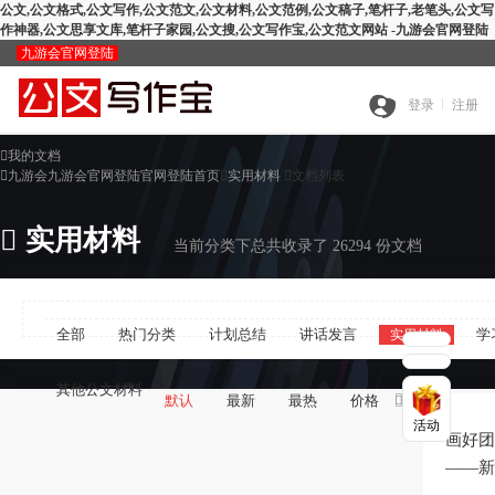
公文,公文格式,公文写作,公文范文,公文材料,公文范例,公文稿子,笔杆子,老笔头,公文写
作神器,公文思享文库,笔杆子家园,公文搜,公文写作宝,公文范文网站 -九游会官网登陆
九游会官网登陆
九
登录
注册

我的文档
全
游

九游会九游会官网登陆官网登陆首页

实用材料

文档列表
搜
部

实用材料
会
当前分类下总共收录了 26294 份文档
查
索
分
官
全部
热门分类
计划总结
讲话发言
学
实用材料
公
重
范
类
网
其他公文材料

默认
最新
最热
价格

活动
智
文
检
文
登
画好团
——新