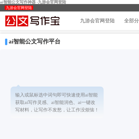
ai智能公文写作神器 -九游会官网登陆
九游会官网登陆
九游会官网登陆
全部分
加入会员
ai智能公文写作平台
输入或鼠标选中词句即可快速使用ai智能
获取ai写作灵感、ai智能润色、ai一键改
写材料，让写作不发愁，让工作没烦恼！