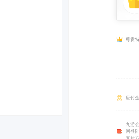
加
智
审
作
入
能
校
神
尊贵
会
改
器
员
写
应付
九游
网登
支付