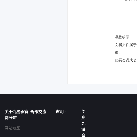
温馨提示：
文档文件属于
求。
购买会员成功
关于九游会官
合作交流
声明 :
关
网登陆
注
九
网站地图
游
会