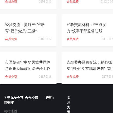
会员免费

201

13
会员免费

132

30


经验交流：抓好三个“培
经验交流材料：“三点发
育”提升党员“三感”
力”筑牢干部监督防线
会员免费

186

12
会员免费

119

7


市医院铸牢中华民族共同体
县编委办经验交流：精心抓
意识推动民族团结进步工作
实“四强”党支部建设筑牢新
经验材料
时代战斗堡垒
会员免费

187

18
会员免费

177

4
关于九游会官
合作交流
声明 :
关
网登陆
注
九
网站地图
游