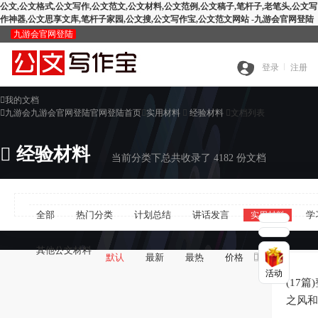
公文,公文格式,公文写作,公文范文,公文材料,公文范例,公文稿子,笔杆子,老笔头,公文写
作神器,公文思享文库,笔杆子家园,公文搜,公文写作宝,公文范文网站 -九游会官网登陆
九游会官网登陆
九
登录
注册

我的文档
全
游

九游会九游会官网登陆官网登陆首页

实用材料

经验材料

文档列表
搜
部

经验材料
会
当前分类下总共收录了 4182 份文档
查
索
分
官
全部
热门分类
计划总结
讲话发言
学
实用材料
公
重
范
类
网
其他公文材料

默认
最新
最热
价格

活动
智
文
检
文
登
(17
之风和