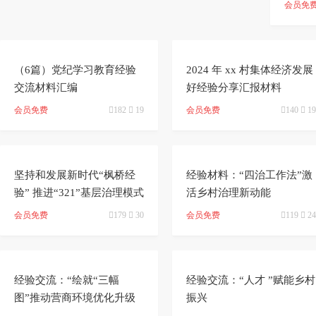
料汇编
ai
能
写
测
陆
会员免


加
智
审
作
（6篇）党纪学习教育经验
2024 年 xx 村集体经济发展
入
能
交流材料汇编
校
好经验分享汇报材料
神
会员免费

182

19
会员免费

140

19
会
改
器


员
写
坚持和发展新时代“枫桥经
经验材料：“四治工作法”激
验” 推进“321”基层治理模式
活乡村治理新动能
会员免费

179

30
会员免费

119

24


经验交流：“绘就“三幅
经验交流：“人才 ”赋能乡村
图”推动营商环境优化升级
振兴