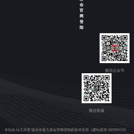
会
官
网
登
陆
微信公众号
微信客服
本站由 kk工作室 提供全套九游会官网登陆的技术支持（建站咨询:1865665556