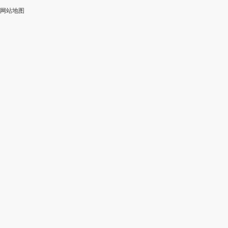
网站地图
加
智
审
作
入
能
校
神
会
改
器
员
写