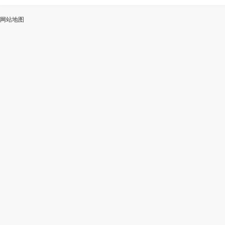
ai
能
写
测
陆
网站地图
加
智
审
作
入
能
校
神
会
改
器
员
写