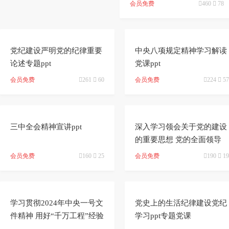
ai
能
写
测
陆
会员免费

460

78


加
智
审
作
党纪建设严明党的纪律重要
中央八项规定精神学习解读
入
能
论述专题ppt
校
党课ppt
神
会员免费

261

60
会员免费

224

57
会
改
器


员
写
三中全会精神宣讲ppt
深入学习领会关于党的建设
的重要思想 党的全面领导
全面从严治党 党建、心得体
会员免费

160

25
会员免费

190

19
会模板（ppt)


学习贯彻2024年中央一号文
党史上的生活纪律建设党纪
件精神 用好“千万工程”经验
学习ppt专题党课
的要点与方法（ppt）