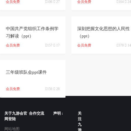
会员免费

106

27
会员免费

164

24


中国共产党组织工作条例学
深刻把握文化思想的人民性
习解读（ppt）
（ppt）
会员免费

157

17
会员免费

379

14

三年级班队会ppt课件
会员免费

156

28
关于九游会官
合作交流
声明 :
关
网登陆
注
九
网站地图
游