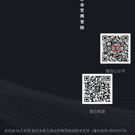
会
官
网
登
陆
微信公众号
微信客服
本站由 kk工作室 提供全套九游会官网登陆的技术支持（建站咨询:1865665556