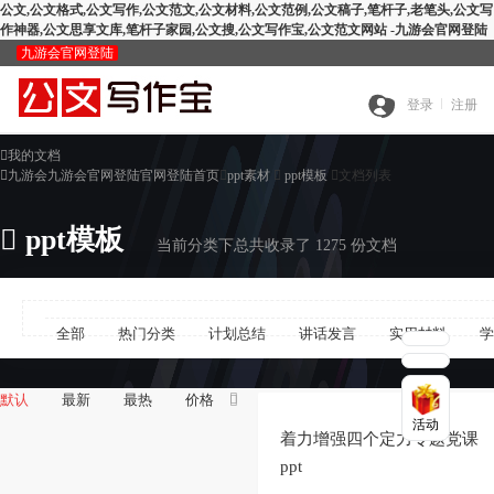
公文,公文格式,公文写作,公文范文,公文材料,公文范例,公文稿子,笔杆子,老笔头,公文写
作神器,公文思享文库,笔杆子家园,公文搜,公文写作宝,公文范文网站 -九游会官网登陆
九游会官网登陆
九
登录
注册

我的文档
全
游

九游会九游会官网登陆官网登陆首页

ppt素材

ppt模板

文档列表
搜
部

ppt模板
会
当前分类下总共收录了 1275 份文档
查
索
分
官
全部
热门分类
计划总结
讲话发言
实用材料
学
公
重
范
类
网


默认
最新
最热
价格

活动
智
文
检
文
登
着力增强四个定力专题党课
ppt