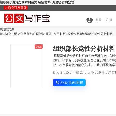
组织部长党性分析材料范文,经验材料 -九游会官网登陆
九游会官网登陆
九
登录
注册

我的文库
全

九游会九游会官网登陆官网登陆首页

实用材料

游
经验材料

组织部长党性分析材料
docx
组织部长党性分析材料
搜
部
会
组织部长党性分析材料自党校开班以来，我非
思想工作实际，我深刻剖析自己在思想工作等
查
获。在市委党校的精心安排下，我们系统地学习
索
分
官

阅读 155

下载 20

大小 30.94k

总页数
公
重
范
类
网
加入vip 全站免费
智
文
检
文
登
ai
能
写
测
陆