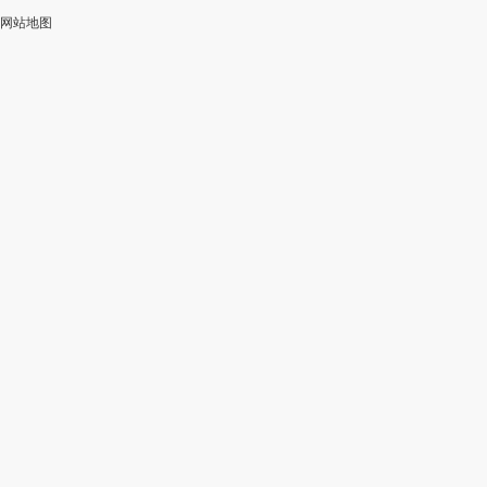
网站地图
加
智
审
作
入
能
校
神
会
改
器
员
写