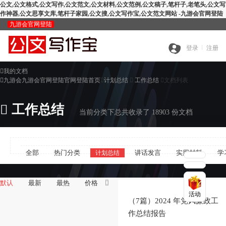
公文,公文格式,公文写作,公文范文,公文材料,公文范例,公文稿子,笔杆子,老笔头,公文写
作神器,公文思享文库,笔杆子家园,公文搜,公文写作宝,公文范文网站 -九游会官网登陆
九游会官网登陆
九
登录
注册

我的文档
全
游

九游会九游会官网登陆官网登陆首页

计划总结

工作总结

文档列表
搜
部

工作总结
会
当前分类下总共收录了 18903 份文档
查
索
分
官
全部
热门分类
讲话发言
实用材料
学
计划总结
公
重
范
类
网


默认
最新
最热
价格

活动
智
文
检
文
登
（7篇）2024 年党风廉政工
作总结报告