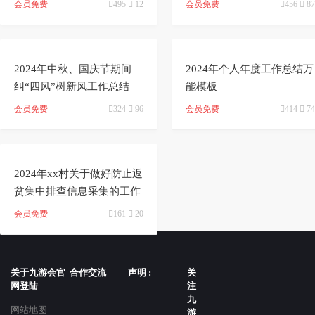
会员免费

495

12
会员免费

456

87


2024年中秋、国庆节期间
2024年个人年度工作总结万
纠“四风”树新风工作总结
能模板
会员免费

324

96
会员免费

414

74

2024年xx村关于做好防止返
贫集中排查信息采集的工作
总结
会员免费

161

20
关于九游会官
合作交流
声明 :
关
网登陆
注
九
网站地图
游