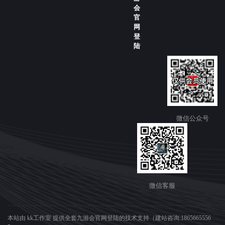
会
官
网
登
陆
微信公众号
微信客服
本站由 kk工作室 提供全套九游会官网登陆的技术支持（建站咨询:1865665556