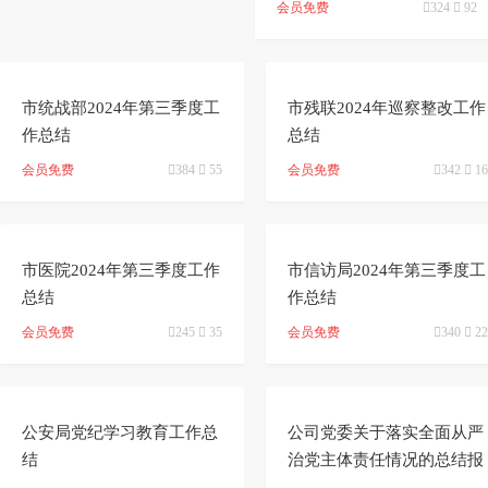
ai
能
写
测
陆
会员免费

324

92


加
智
审
作
市统战部2024年第三季度工
市残联2024年巡察整改工作
入
能
作总结
校
总结
神
会员免费

384

55
会员免费

342

16
会
改
器


员
写
市医院2024年第三季度工作
市信访局2024年第三季度工
总结
作总结
会员免费

245

35
会员免费

340

22


公安局党纪学习教育工作总
公司党委关于落实全面从严
结
治党主体责任情况的总结报
告