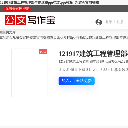
121917建筑工程管理部年终述职ppt范文,ppt模板 -九游会官网登陆
九游会官网登陆
九
登录
注册

我的文库
全

九游会九游会官网登陆官网登陆首页

ppt素材

ppt模板
游

121917建筑工程管理部年终述
pptx
121917建筑工程管理部
搜
部
会
121917建筑工程管理部年终述职ppt怎么写,12

阅读 46

下载 8

大小 3.33m

总页数 2
查
索
分
官
加入vip 全站免费
公
重
范
类
网
智
文
检
文
登
ai
能
写
测
陆