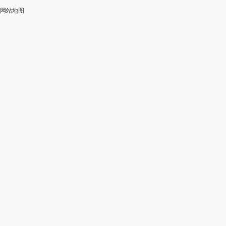
网站地图
加
智
审
作
入
能
校
神
会
改
器
员
写