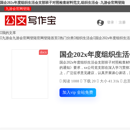
国企202x年度组织生活会支部班子对照检查材料范文,组织生活会 -九游会官网登陆
九游会官网登陆
九
登录
注册

我的文库
全

九游会九游会官网登陆官网登陆首页

热门分类

游
组织生活会

国企202x年度组织
docx
国企202x年度组织生
搜
部
会
国企202x年度组织生活会支部班子对照检查材
的通知》要求，xx公司党支部在深入学习贯
查
上，广泛征求意见建议，认真开展谈心谈话，深
索
分
官

阅读 1088

下载 20

大小 41.31k

总页
公
重
范
类
网
加入vip 全站免费
智
文
检
文
登
ai
能
写
测
陆