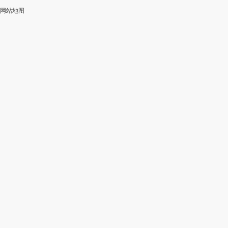
网站地图
加
智
审
作
入
能
校
神
会
改
器
员
写