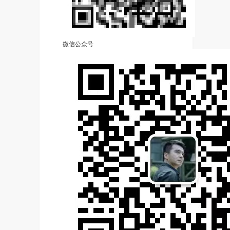
微信公众号