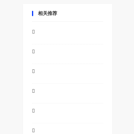
相关推荐





