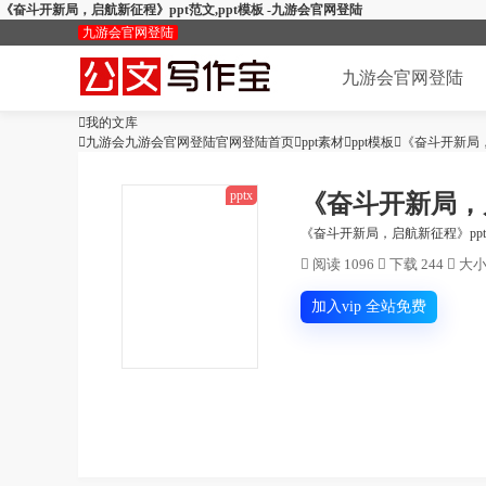
《奋斗开新局，启航新征程》ppt范文,ppt模板 -九游会官网登陆
九游会官网登陆
九游会官网登陆

我的文库
加入会员

九游会九游会官网登陆官网登陆首页

ppt素材

ppt模板

《奋斗开新局，
pptx
《奋斗开新局，
《奋斗开新局，启航新征程》ppt

阅读 1096

下载 244

大小 
加入vip 全站免费