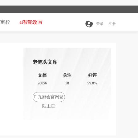
能审校
ai智能改写
登录
注册
老笔头文库
文档
关注
好评
28656
58
99.8%

九游会官网登
陆主页