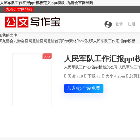
人民军队工作汇报ppt模板范文,ppt模板 -九游会官网登陆
九游会官网登陆
九
登录
注册

我的文库
全

九游会九游会官网登陆官网登陆首页

ppt素材

ppt模板
游

人民军队工作汇报ppt模板
pptx
人民军队工作汇报ppt
搜
部
会
人民军队工作汇报ppt模板怎么写,人民军队工作汇

阅读 719

下载 71

大小 4.25m

总页数
查
索
分
官
加入vip 全站免费
公
重
范
类
网
智
文
检
文
登
ai
能
写
测
陆