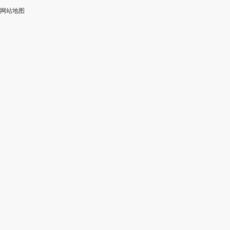
网站地图
加
智
审
作
入
能
校
神
会
改
器
员
写