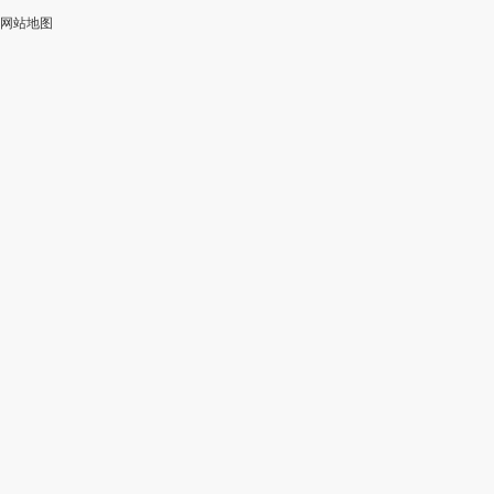
网站地图
加
智
审
作
入
能
校
神
会
改
器
员
写