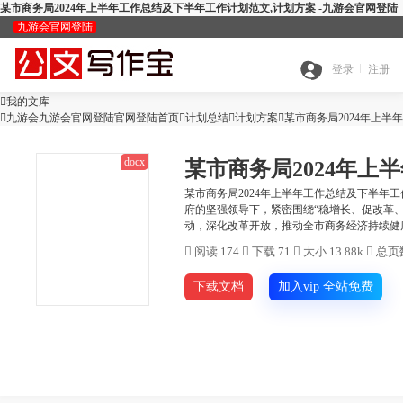
某市商务局2024年上半年工作总结及下半年工作计划范文,计划方案 -九游会官网登陆
九游会官网登陆
九
登录
注册

我的文库
全

九游会九游会官网登陆官网登陆首页

计划总结

游
计划方案

某市商务局2024年上
docx
某市商务局2024年上
搜
部
会
某市商务局2024年上半年工作总结及下半年
府的坚强领导下，紧密围绕“稳增长、促改革
查
动，深化改革开放，推动全市商务经济持续健康
索
分
官

阅读 174

下载 71

大小 13.88k

总页数
公
重
范
类
网
下载文档
加入vip 全站免费
智
文
检
文
登
ai
能
写
测
陆