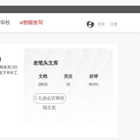
能审校
ai智能改写
登录
注册
）
老笔头文库
务局 202
结及下半年工
文档
关注
好评
28656
58
99.8%

九游会官网登
陆主页