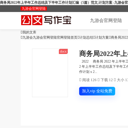
商务局2022年上半年工作总结及下半年工作计划汇编（5篇）范文,计划方案 -九游会
九游会官网登陆
九游会官网登陆

我的文库
加入会员

九游会九游会官网登陆官网登陆首页

计划总结

计划方案

商务局20
docx
商务局2022
2022 商务局 2022 年上半
2 年上半年工作总结及下半年工作
作计划 x 2...

阅读 126

下载 12

大小 13
加入vip 全站免费