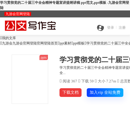
学习贯彻党的二十届三中全会精神专题宣讲提纲讲稿 ppt范文,ppt模板 -九游会官网登
陆
九游会官网登陆
九
登录
注册

我的文库
全

九游会九游会官网登陆官网登陆首页

ppt素材

ppt模板
游

学习贯彻党的二十届三中全会
pptx
学习贯彻党的二十届三中
搜
部
会
学习贯彻党的二十届三中全会精神专题宣讲提纲讲
全...
查
索
分
官

阅读 367

下载 59

大小 7.27m

总页数
下载文档
加入vip 全站免费
公
重
范
类
网
智
文
检
文
登