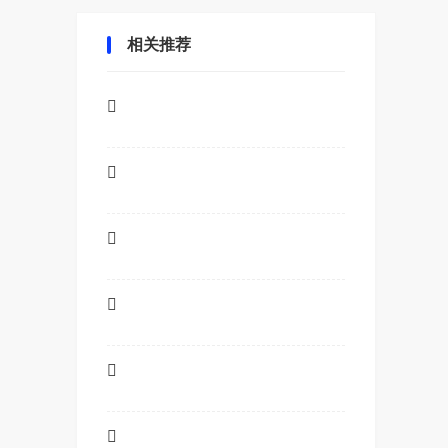
相关推荐





