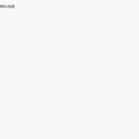
网站地图
加
智
审
作
入
能
校
神
会
改
器
员
写