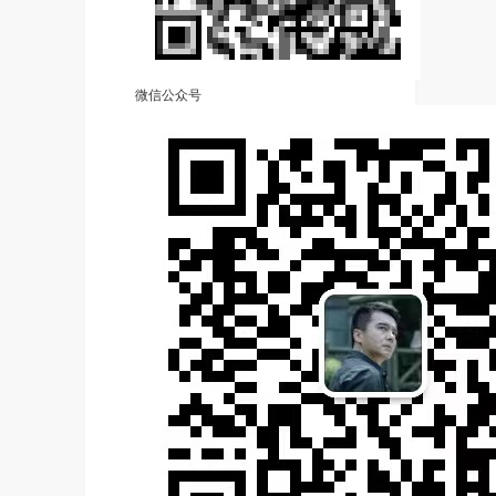
微信公众号