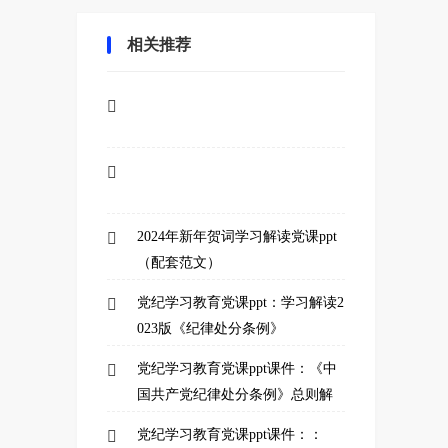
相关推荐


2024年新年贺词学习解读党课ppt

（配套范文）
党纪学习教育党课ppt：学习解读2

023版《纪律处分条例》
党纪学习教育党课ppt课件：《中

国共产党纪律处分条例》总则解
读
党纪学习教育党课ppt课件：：
