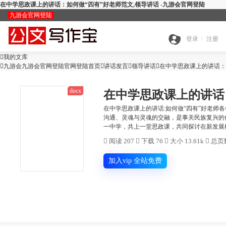
在中学思政课上的讲话：如何做“四有”好老师范文,领导讲话 -九游会官网登陆
九游会官网登陆
九
登录
注册

我的文库
全

九游会九游会官网登陆官网登陆首页

讲话发言

游
领导讲话

在中学思政课上的讲话：
docx
在中学思政课上的讲话
搜
部
会
在中学思政课上的讲话:如何做“四有”好老
沟通、灵魂与灵魂的交融，是事关民族复兴的
查
一中学，共上一堂思政课，共同探讨在新发展格
索
分
官

阅读 207

下载 76

大小 13.61k

总页数
公
重
范
类
网
加入vip 全站免费
智
文
检
文
登
ai
能
写
测
陆