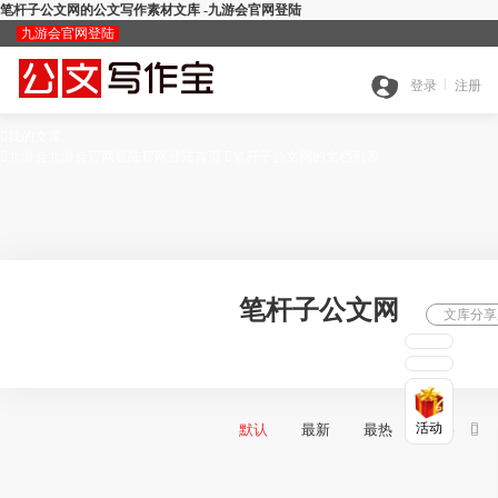
笔杆子公文网的公文写作素材文库 -九游会官网登陆
九游会官网登陆
九
登录
注册

我的文库
全
游

九游会九游会官网登陆官网登陆首页

笔杆子公文网的文档列表
搜
部
会
查
索
分
官
笔杆子公文网
文库分享
公
重
范
类
网
智
文
检
文
登
活动

默认
最新
最热
价格

ai
能
写
测
陆