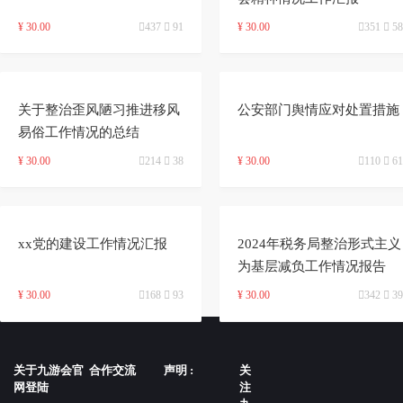
¥ 30.00

437

91
¥ 30.00

351

58


关于整治歪风陋习推进移风
公安部门舆情应对处置措施
易俗工作情况的总结
¥ 30.00

214

38
¥ 30.00

110

61


xx党的建设工作情况汇报
2024年税务局整治形式主义
为基层减负工作情况报告
¥ 30.00

168

93
¥ 30.00

342

39
关于九游会官
合作交流
声明 :
关
网登陆
注