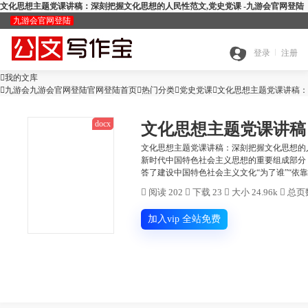
文化思想主题党课讲稿：深刻把握文化思想的人民性范文,党史党课 -九游会官网登陆
九游会官网登陆
九
登录
注册

我的文库
全

九游会九游会官网登陆官网登陆首页

热门分类

游
党史党课

文化思想主题党课讲稿：
docx
文化思想主题党课讲稿
搜
部
会
文化思想主题党课讲稿：深刻把握文化思想的
新时代中国特色社会主义思想的重要组成部分
查
答了建设中国特色社会主义文化“为了谁”“依靠谁
索
分
官

阅读 202

下载 23

大小 24.96k

总页数
公
重
范
类
网
加入vip 全站免费
智
文
检
文
登
ai
能
写
测
陆