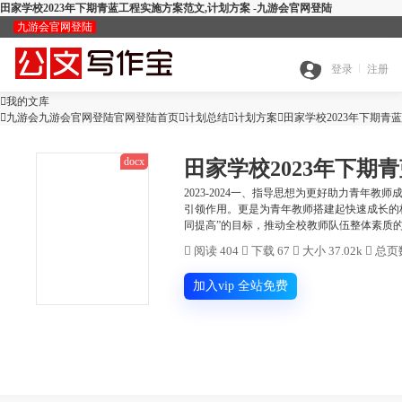
田家学校2023年下期青蓝工程实施方案范文,计划方案 -九游会官网登陆
九游会官网登陆
九
登录
注册

我的文库
全

九游会九游会官网登陆官网登陆首页

计划总结

游
计划方案

田家学校2023年下期青
docx
田家学校2023年下期
搜
部
会
2023-2024一、指导思想为更好助力青
引领作用。更是为青年教师搭建起快速成长的
查
同提高”的目标，推动全校教师队伍整体素质的
索
分
官

阅读 404

下载 67

大小 37.02k

总页数
公
重
范
类
网
加入vip 全站免费
智
文
检
文
登
ai
能
写
测
陆