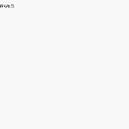
网站地图
加
智
审
作
入
能
校
神
会
改
器
员
写