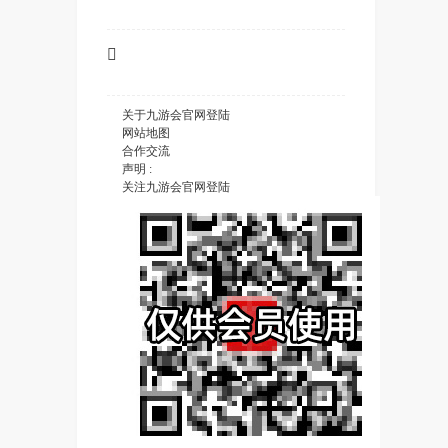

关于九游会官网登陆
网站地图
合作交流
声明 :
关注九游会官网登陆