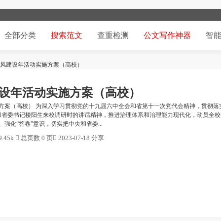
全部分类
搜索范文
查重检测
公文写作神器
智
风建设年活动实施方案（高校）
设年活动实施方案（高校）
案（高校） 为深入学习贯彻党的十九届六中全会和省第十一次党代会精神，贯彻落
指示和省委书记楼阳生来校调研时的讲话精神，推进治理体系和治理能力现代化，动员全
强化“答卷”意识，切实把中央和省委...
.45k

总页数 0 页

2023-07-18 分享