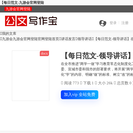
【每日范文-九游会官网登陆
九游会官网登陆
九
登录
注册

我的文库
全

九游会九游会官网登陆官网登陆首页

讲话发言

游
领导讲话

【每日范文-领导讲话】
docx
搜
部
会
在全市推进“两学一做”学习教育常态化制度化工
委、宣城市委和我市的部署要求，将开展“两学
查
化“学”的内容、明确“做”的标准、树立“改”的
索
分
官

阅读 773

下载 1

大小 26k

总页数 0
公
重
范
类
网
加入vip 全站免费
智
文
检
文
登
ai
能
写
测
陆