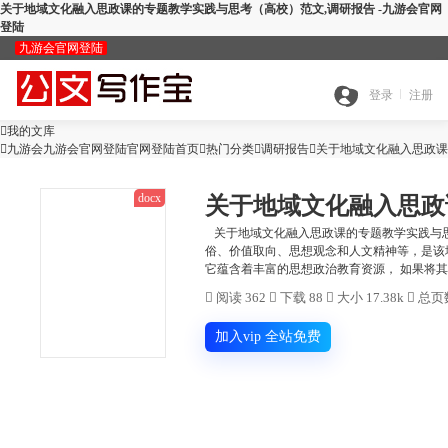
关于地域文化融入思政课的专题教学实践与思考（高校）范文,调研报告 -九游会官网
登陆
九游会官网登陆
九
登录
注册

我的文库
全

九游会九游会官网登陆官网登陆首页

热门分类

游
调研报告

关于地域文化融入思政课
docx
关于地域文化融入思政
搜
部
会
关于地域文化融入思政课的专题教学实践与思
俗、价值取向、思想观念和人文精神等，是该
查
它蕴含着丰富的思想政治教育资源， 如果将其有
索
分
官

阅读 362

下载 88

大小 17.38k

总页数
公
重
范
类
网
加入vip 全站免费
智
文
检
文
登