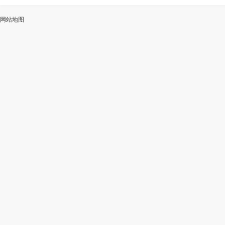
ai
能
写
测
陆
网站地图
加
智
审
作
入
能
校
神
会
改
器
员
写