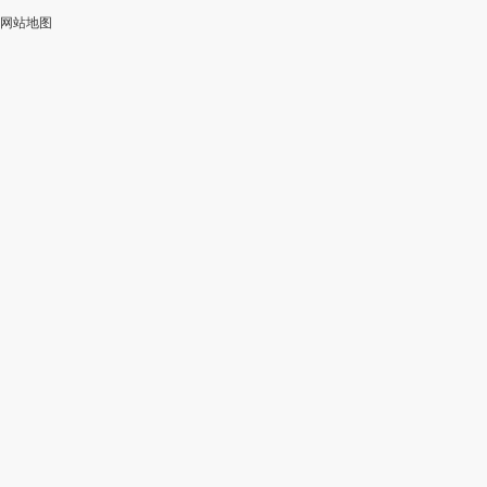
网站地图
加
智
审
作
入
能
校
神
会
改
器
员
写