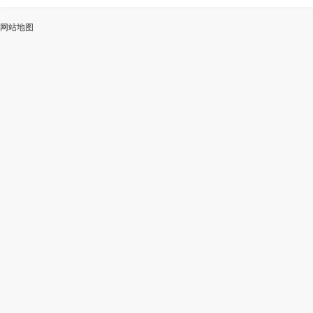
ai
能
写
测
陆
网站地图
加
智
审
作
入
能
校
神
会
改
器
员
写