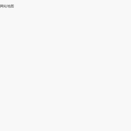
网站地图
加
智
审
作
入
能
校
神
会
改
器
员
写