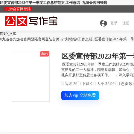
区委宣传部2023年第一季度工作总结范文,工作总结 -九游会官网登陆
九游会官网登陆
九
登录
注册

我的文库
全

九游会九游会官网登陆官网登陆首页

计划总结

游
工作总结

区委宣传部2023年第一
docx
区委宣传部2023年第
搜
部
会
区委宣传部2023年第一季度工作总结202
贯彻党的二十大精神，围绕举旗帜、聚民心、
查
扎实开展好宣传思想各项工作。一、深入学习宣
索
分
官

阅读 26

下载 0

大小 32.96k

总页数 
公
重
范
类
网
加入vip 全站免费
智
文
检
文
登
ai
能
写
测
陆