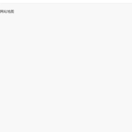
ai
能
写
测
陆
网站地图
加
智
审
作
入
能
校
神
会
改
器
员
写