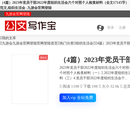
（4篇）2023年党员干部2022年度组织生活会六个对照个人检查材料（全文17145字）
范文,组织生活会 -九游会官网登陆
九游会官网登陆
九
登录
注册

我的文库
全

九游会九游会官网登陆官网登陆首页

热门分类

游
组织生活会

（4篇）2023年党员干
docx
搜
部
会
2023年党员干部2022年度组织生活会六个对
个对照个人检查材料（一）2.2022年度组织
查
料（三）4.党员干部2022年度组织生活会个...
索
分
官

阅读 1198

下载 198

大小 32.9k

总页
公
重
范
类
网
加入vip 全站免费
智
文
检
文
登