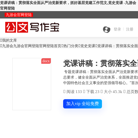
党课讲稿：贯彻落实全面从严治党新要求，抓好基层党建工作范文,党史党课 -九游会
官网登陆
九游会官网登陆
九
登录
注册

我的文库
全

九游会九游会官网登陆官网登陆首页

热门分类

游
党史党课

党课讲稿：贯彻落实全面
docx
党课讲稿：贯彻落实全
搜
部
会
专题党课讲稿：贯彻落实全面从严治党新要求
总要求，健全全面从严治党体系，全面推进党
查
中国特色社会主义事业的坚强领导核心。”首次提
索
分
官

阅读 133

下载 23

大小 45.3k

总页数 
公
重
范
类
网
加入vip 全站免费
智
文
检
文
登