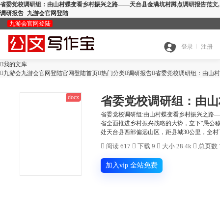
省委党校调研组：由山村蝶变看乡村振兴之路——天台县金满坑村蹲点调研报告范文,
调研报告 -九游会官网登陆
九游会官网登陆
九
登录
注册

我的文库
全

九游会九游会官网登陆官网登陆首页

热门分类

游
调研报告

省委党校调研组：由山村
docx
搜
部
会
省委党校调研组:由山村蝶变看乡村振兴之路
省全面推进乡村振兴战略的大势，立下“愚公
查
处天台县西部偏远山区，距县城30公里，全村下辖5
索
分
官

阅读 617

下载 9

大小 28.4k

总页数 
公
重
范
类
网
加入vip 全站免费
智
文
检
文
登