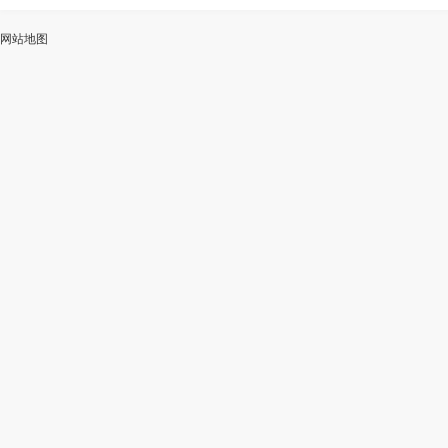
ai
能
写
测
陆
网站地图
加
智
审
作
入
能
校
神
会
改
器
员
写