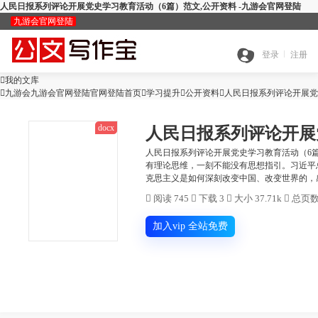
人民日报系列评论开展党史学习教育活动（6篇）范文,公开资料 -九游会官网登陆
九游会官网登陆
九
登录
注册

我的文库
全

九游会九游会官网登陆官网登陆首页

学习提升

游
公开资料

人民日报系列评论开展党
docx
人民日报系列评论开展
搜
部
会
人民日报系列评论开展党史学习教育活动（6
有理论思维，一刻不能没有思想指引。习近平
查
克思主义是如何深刻改变中国、改变世界的，感
索
分
官

阅读 745

下载 3

大小 37.71k

总页数 
公
重
范
类
网
加入vip 全站免费
智
文
检
文
登
ai
能
写
测
陆