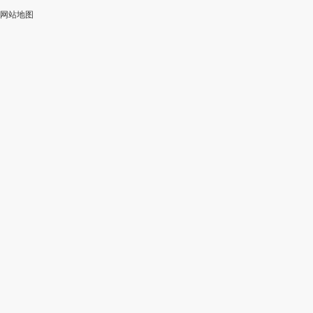
网站地图
加
智
审
作
入
能
校
神
会
改
器
员
写