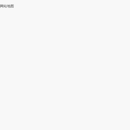
网站地图
加
智
审
作
入
能
校
神
会
改
器
员
写