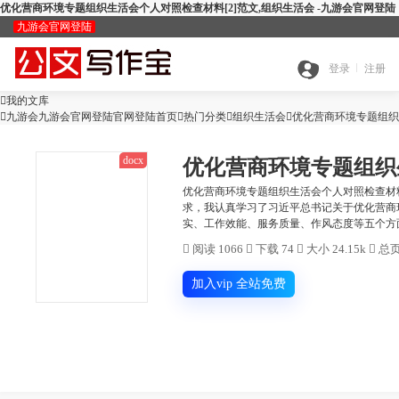
优化营商环境专题组织生活会个人对照检查材料[2]范文,组织生活会 -九游会官网登陆
九游会官网登陆
九
登录
注册

我的文库
全

九游会九游会官网登陆官网登陆首页

热门分类

游
组织生活会

优化营商环境专题组织
docx
优化营商环境专题组织
搜
部
会
优化营商环境专题组织生活会个人对照检查材
求，我认真学习了习近平总书记关于优化营商
查
实、工作效能、服务质量、作风态度等五个方面
索
分
官

阅读 1066

下载 74

大小 24.15k

总页
公
重
范
类
网
加入vip 全站免费
智
文
检
文
登
ai
能
写
测
陆