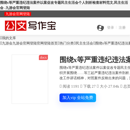
围绕x等严重违纪违法案件以案促改专题民主生活会个人剖析检查材料范文,民主生活
会 -九游会官网登陆
九游会官网登陆
九
登录
注册

我的文库
全

九游会九游会官网登陆官网登陆首页

热门分类

游
民主生活会

围绕x等严重违纪违法
docx
搜
部
会
围绕x等严重违纪违法案件以案促改专题民主
织开展围绕……等三起严重违纪违法案件剖析
查
改工作讲话精神，对照案件反映出来的问题，深
索
分
官

阅读 1191

下载 27

大小 27.04k

总页
公
重
范
类
网
加入vip 全站免费
智
文
检
文
登