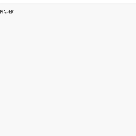
ai
能
写
测
陆
网站地图
加
智
审
作
入
能
校
神
会
改
器
员
写