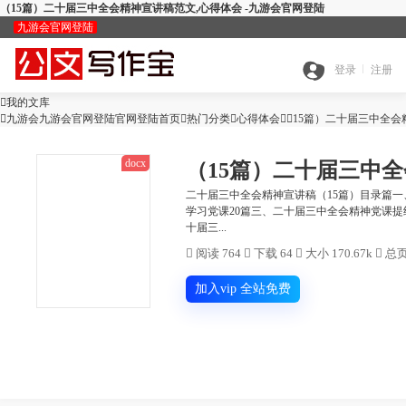
（15篇）二十届三中全会精神宣讲稿范文,心得体会 -九游会官网登陆
九游会官网登陆
九
登录
注册

我的文库
全

九游会九游会官网登陆官网登陆首页

热门分类

游
心得体会

（15篇）二十届三中全会
docx
（15篇）二十届三中
搜
部
会
二十届三中全会精神宣讲稿（15篇）目录篇一、二十
学习党课20篇三、二十届三中全会精神党课提纲......
查
十届三...
索
分
官

阅读 764

下载 64

大小 170.67k

总页
公
重
范
类
网
加入vip 全站免费
智
文
检
文
登
ai
能
写
测
陆