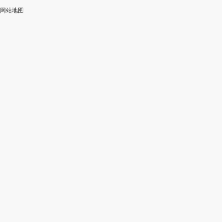
网站地图
加
智
审
作
入
能
校
神
会
改
器
员
写