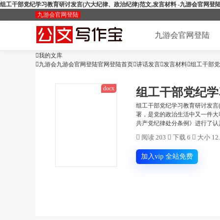
组工干部党纪学习教育研讨发言(六大纪律、政治纪律)范文,发言材料 -九游会官网登
九游会官网登陆
九游会官网登陆

我的文库
加入会员

九游会九游会官网登陆官网登陆首页

讲话发言

发言材料

组工干部党
docx
组工干部党纪学
组工干部党纪学习教育研讨发言
署，是党的政治生活中又一件大
共产党纪律处分条例》进行了认真

阅读 203

下载 6

大小 12.
加入vip 全站免费