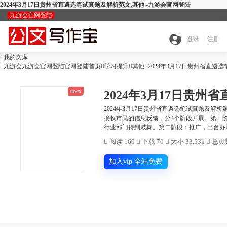
2024年3月17日贵州省直遴选笔试真题及解析范文,其他 -九游会官网登陆
九游会官网登陆
九
登录
注册

我的文库
全

九游会九游会官网登陆官网登陆首页

学习提升

游
其他

2024年3月17日贵州省直遴
docx
2024年3月17日贵
搜
部
会
2024年3月17日贵州省直遴选笔试真题及解析
接收市民的信息反馈，分4个阶段开展。第一
查
行业部门得到鼓舞。第二阶段：推广，出台办法
索
分
官

阅读 160

下载 70

大小 33.53k

总页数
公
重
范
类
网
加入vip 全站免费
智
文
检
文
登
ai
能
写
测
陆