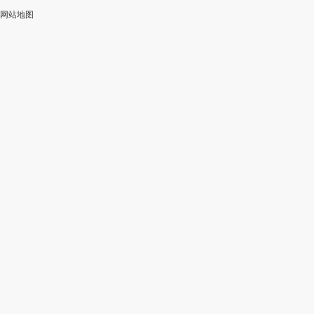
网站地图
加
智
审
作
入
能
校
神
会
改
器
员
写