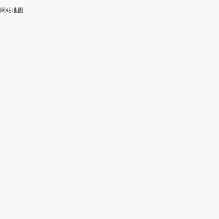
网站地图
加
智
审
作
入
能
校
神
会
改
器
员
写