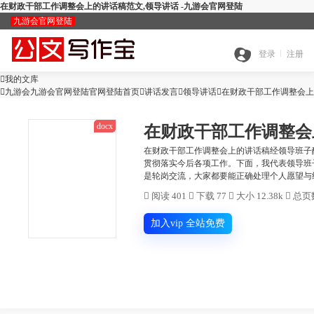
在财政干部工作调整会上的讲话稿范文,领导讲话 -九游会官网登陆
九游会官网登陆
九
登录
注册

我的文库
全

九游会九游会官网登陆官网登陆首页

讲话发言

游
领导讲话

在财政干部工作调整会上
docx
在财政干部工作调整会
搜
部
会
在财政干部工作调整会上的讲话稿经领导班子
贯彻落实今后各项工作。下面，我代表领导班
查
是轮岗交流，大家都要能正确处理个人愿望与组
索
分
官

阅读 401

下载 77

大小 12.38k

总页数
公
重
范
类
网
加入vip 全站免费
智
文
检
文
登
ai
能
写
测
陆