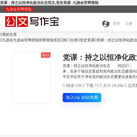
党课：持之以恒净化政治生态范文,党史党课 -九游会官网登陆
九游会官网登陆
九
登录
注册

我的文库
全

九游会九游会官网登陆官网登陆首页

热门分类

游
党史党课

党课：持之以恒净化政治
docx
党课：持之以恒净化政
搜
部
会
党课：持之以恒净化政治生态 同志们： 
来，在多个场合反复提到党内政治生态建设问
查
平总书记关于净化党内政治生态重要论述相关
索
分
官

阅读 139

下载 73

大小 18.28k

总页数
公
重
范
类
网
加入vip 全站免费
智
文
检
文
登
ai
能
写
测
陆