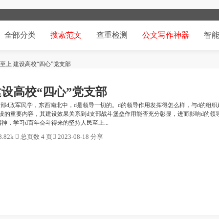
全部分类
搜索范文
查重检测
公文写作神器
智
至上 建设高校“四心”党支部
建设高校“四心”党支部
支部d政军民学，东西南北中，d是领导一切的。d的领导作用发挥得怎么样，与d的组织
建设的重要内容，其建设效果关系到d支部战斗堡垒作用能否充分彰显，进而影响d的领
神，学习d百年奋斗得来的坚持人民至上...
.82k

总页数 4 页

2023-08-18 分享