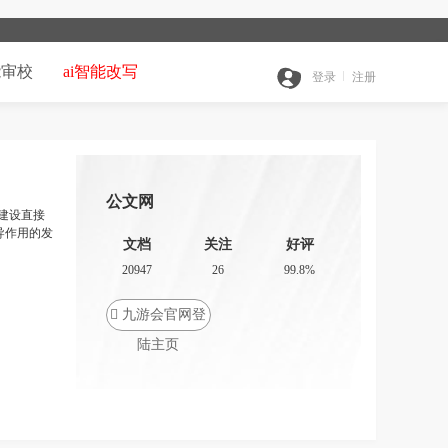
能审校
ai智能改写
登录
注册
公文网
建设直接
导作用的发
文档
关注
好评
20947
26
99.8%

九游会官网登
陆主页