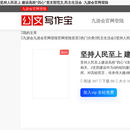
坚持人民至上 建设高校“四心”党支部范文,民主生活会 -九游会官网登陆
九游会官网登陆
九游会官网登陆

我的文库
加入会员

九游会九游会官网登陆官网登陆首页

热门分类

民主生活会

坚持人民
docx
坚持人民至上 
坚持人民至上建设高校“四心”d
相关。d支部建设作为d的组织
挥。对高校而言，传承伟大建d精

阅读 307

下载 98

大小 18
加入vip 全站免费