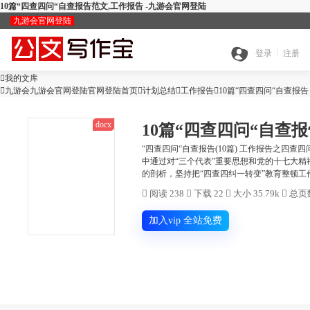
10篇“四查四问“自查报告范文,工作报告 -九游会官网登陆
九游会官网登陆
九
登录
注册

我的文库
全

九游会九游会官网登陆官网登陆首页

计划总结

游
工作报告

10篇“四查四问“自查报告
docx
10篇“四查四问“自查
搜
部
会
“四查四问“自查报告(10篇) 工作报告之四
中通过对“三个代表”重要思想和党的十七大
查
的剖析，坚持把“四查四纠一转变”教育整顿工作
索
分
官

阅读 238

下载 22

大小 35.79k

总页数
公
重
范
类
网
加入vip 全站免费
智
文
检
文
登
ai
能
写
测
陆