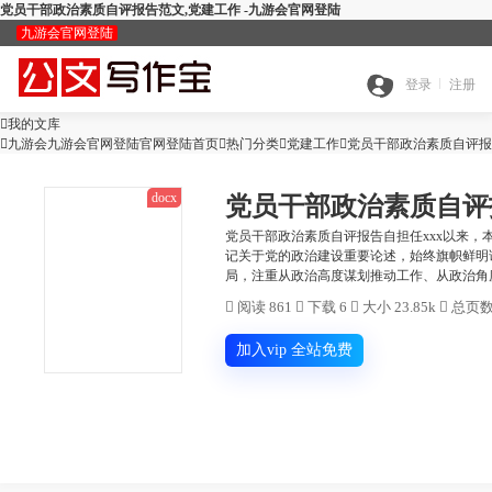
党员干部政治素质自评报告范文,党建工作 -九游会官网登陆
九游会官网登陆
九
登录
注册

我的文库
全

九游会九游会官网登陆官网登陆首页

热门分类

游
党建工作

党员干部政治素质自评报
docx
党员干部政治素质自评
搜
部
会
党员干部政治素质自评报告自担任xxx以来
记关于党的政治建设重要论述，始终旗帜鲜明
查
局，注重从政治高度谋划推动工作、从政治角度
索
分
官

阅读 861

下载 6

大小 23.85k

总页数 
公
重
范
类
网
加入vip 全站免费
智
文
检
文
登
ai
能
写
测
陆