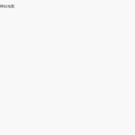
网站地图
加
智
审
作
入
能
校
神
会
改
器
员
写