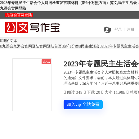
2023年专题民主生活会个人对照检查发言稿材料（新6个对照方面）范文,民主生活会 -
九游会官网登陆
九游会官网登陆
九
登录
注册

我的文库
全

九游会九游会官网登陆官网登陆首页

热门分类

游
民主生活会

2023年专题民主生
docx
搜
部
会
2023年专题民主生活会个人对照检查发言
的通知》文件要求，会前，本人通过集体研讨
查
理论基础，深入学习了习近平总书记系列重要讲话
索
分
官

阅读 349

下载 20

大小 11.98k

总页数
公
重
范
类
网
加入vip 全站免费
智
文
检
文
登