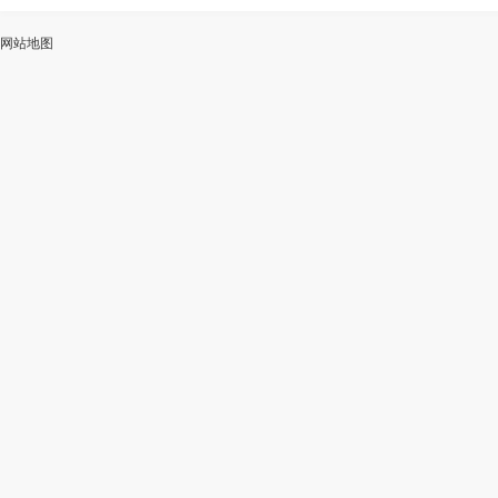
ai
能
写
测
陆
网站地图
加
智
审
作
入
能
校
神
会
改
器
员
写