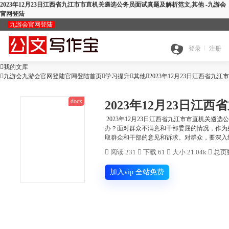
2023年12月23日江西省九江市市直机关遴选公务员面试真题及解析范文,其他 -九游会
官网登陆
九游会官网登陆
九
登录
注册

我的文库
全

九游会九游会官网登陆官网登陆首页

学习提升

游
其他

2023年12月23日江西省
docx
搜
部
会
2023年12月23日江西省九江市市直机关
办？面对群众不满意和干部委屈的情况，作为
查
取群众和干部的意见和诉求。对群众，要深入细
索
分
官

阅读 231

下载 61

大小 21.04k

总页数
公
重
范
类
网
加入vip 全站免费
智
文
检
文
登