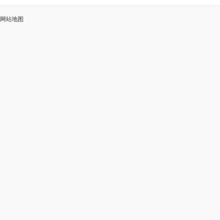
ai
能
写
测
陆
网站地图
加
智
审
作
入
能
校
神
会
改
器
员
写