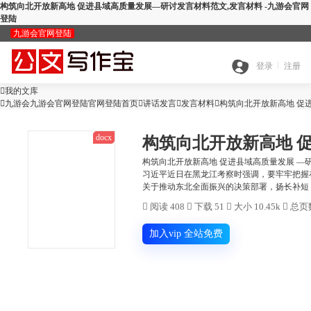
构筑向北开放新高地 促进县域高质量发展—研讨发言材料范文,发言材料 -九游会官网
登陆
九游会官网登陆
九
登录
注册

我的文库
全

九游会九游会官网登陆官网登陆首页

讲话发言

游
发言材料

构筑向北开放新高地 促
docx
构筑向北开放新高地 
搜
部
会
构筑向北开放新高地 促进县域高质量发展 —
习近平近日在黑龙江考察时强调，要牢牢把握
查
关于推动东北全面振兴的决策部署，扬长补短，
索
分
官

阅读 408

下载 51

大小 10.45k

总页数
公
重
范
类
网
加入vip 全站免费
智
文
检
文
登