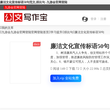
廉洁文化宣传标语50句范文,排比句 -九游会官网登陆
九游会官网登陆
九
登录
注册

我的文库
全

九游会九游会官网登陆官网登陆首页

学习提升

游
排比句

廉洁文化宣传标语50句
docx
廉洁文化宣传标语50句
搜
部
会
1、树清廉风气人人争先，创文明站所个个一
度，加强管理，推进廉政风险防控管理工作深
查
关心。6、镜不蒙尘可照人，人不贪脏可扬名。7
索
分
官

阅读 149

下载 72

大小 22.99k

总页数
公
重
范
类
网
加入vip 全站免费
智
文
检
文
登
ai
能
写
测
陆