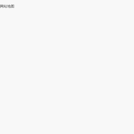
网站地图
加
智
审
作
入
能
校
神
会
改
器
员
写