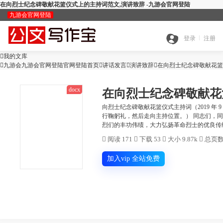
在向烈士纪念碑敬献花篮仪式上的主持词范文,演讲致辞 -九游会官网登陆
九游会官网登陆
九
登录
注册

我的文库
全

九游会九游会官网登陆官网登陆首页

讲话发言

游
演讲致辞

在向烈士纪念碑敬献花篮
docx
在向烈士纪念碑敬献花
搜
部
会
向烈士纪念碑敬献花篮仪式主持词（2019 年 
行鞠躬礼，然后走向主持位置。） 同志们，
查
烈们的丰功伟绩，大力弘扬革命烈士的优良传统
索
分
官

阅读 171

下载 53

大小 9.87k

总页数 
公
重
范
类
网
加入vip 全站免费
智
文
检
文
登
ai
能
写
测
陆